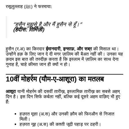
रसूलुल्लाह (ﷺ) ने फरमाया:
“हुसैन मुझसे है और मैं हुसैन से हूँ।”
(हदीस: तिर्मिज़ी)
हुसैन (र.अ) का किरदार
ईमानदारी, इन्साफ़, और सब्र
की मिसाल था।
उन्होंने हक़ के लिए जान दे दी मगर ज़ालिम की बैअत नहीं की। उनका यह
क़दम इस बात की तस्दीक़ करता है कि इस्लाम में ज़ालिम का साथ देना
गुनाह है, चाहे कीमत जान ही क्यों न हो।
10वीं मोहर्रम (यौम-ए-आशूरा) का मतलब
आशूरा
यानी मोहर्रम की दसवीं तारीख़, इस्लामिक तारीख़ का सबसे अहम्
दिन है। इस दिन सिर्फ कर्बला नहीं, बल्कि कई दूसरे अहम वाक़िए भी हुए
हैं:
हज़रत मूसा (अ.स) और उनकी क़ौम को फिरऔन से निजात
मिली।
हज़रत नूह (अ.स) की कश्ती जूदी पहाड़ पर ठहरी।