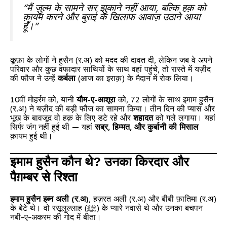
“मैं ज़ुल्म के सामने सर झुकाने नहीं आया, बल्कि हक़ को
क़ायम करने और बुराई के खिलाफ आवाज़ उठाने आया
हूँ।”
कूफ़ा के लोगों ने हुसैन (र.अ) को मदद की दावत दी, लेकिन जब वे अपने
परिवार और कुछ वफादार साथियों के साथ वहां पहुंचे, तो रास्ते में यज़ीद
की फौज ने उन्हें
कर्बला
(आज का इराक़) के मैदान में रोक लिया।
10वीं मोहर्रम को, यानी
यौम-ए-आशूरा
को, 72 लोगों के साथ इमाम हुसैन
(र.अ) ने यज़ीद की बड़ी फौज का सामना किया। तीन दिन की प्यास और
भूख के बावजूद वो हक़ के लिए डटे रहे और
शहादत
को गले लगाया। यहां
सिर्फ जंग नहीं हुई थी — यहां
सब्र, हिम्मत, और कुर्बानी की मिसाल
क़ायम हुई थी।
इमाम हुसैन कौन थे? उनका किरदार और
पैग़म्बर से रिश्ता
इमाम हुसैन इब्न अली (र.अ)
, हज़रत अली (र.अ) और बीबी फ़ातिमा (र.अ)
के बेटे थे। वो रसूलुल्लाह (ﷺ) के प्यारे नवासे थे और उनका बचपन
नबी-ए-अकरम की गोद में बीता।